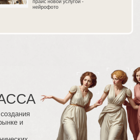
прайс новой услугой -
нейрофото
АССА
 создания
рынке и
нических