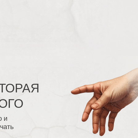
ТОРАЯ
ОГО
о и
ачать