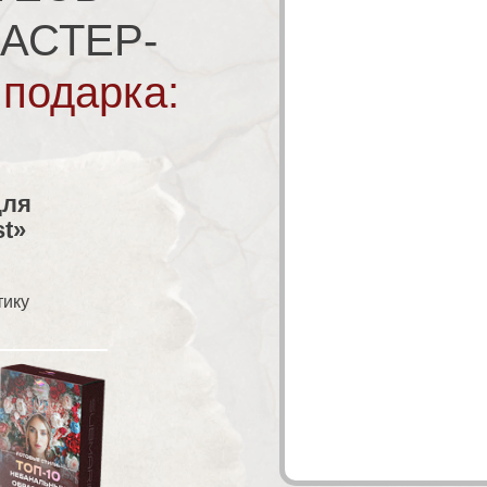
АСТЕР-
 подарка:
для
st»
тику