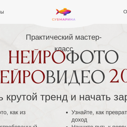
О
ры
Практический мастер-
класс
ь крутой тренд и начать з
то, как из
Узнайте, как превра
и
доход