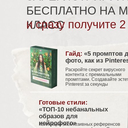
БЕСПЛАТНО НА М
и сразу получите 2
КЛАСС
Гайд:
«5 промптов 
фото, как из Pintere
Раскройте секрет вирусного
контента с премиальными
промптами. Создавайте эсте
Pinterest за секунды
Готовые стили:
«ТОП-10 небанальных
образов для
нейрофото»
Коллекция эксклюзивных референсов