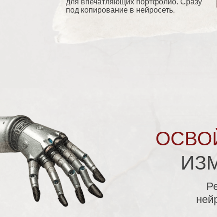
для впечатляющих портфолио. Сразу
под копирование в нейросеть.
ОСВО
ИЗ
Ре
нейр