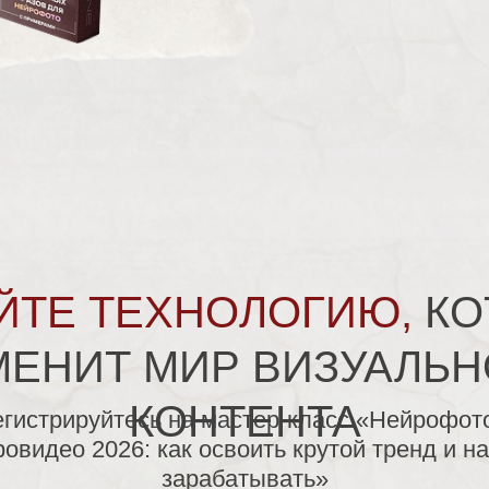
ЙТЕ ТЕХНОЛОГИЮ,
КО
МЕНИТ МИР ВИЗУАЛЬН
КОНТЕНТА
гистрируйтесь на мастер-класс «Нейрофот
овидео 2026: как освоить крутой тренд и н
зарабатывать»