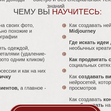
знаний
ЧЕМУ ВЫ
НАУЧИТЕСЬ:
на своих фото,
Как создавать не
ьно похожие и
Midjourney
ографии
Где искать идеи
ять одеждой,
необычных креат
деталями (удаление-
фото одним кликом)
Как продвигать 
социальных сетях
сессии и как на них
ичку
Как
создавать в
нейросетей, кото
лиентов,
а главное -
просмотров
Как создавать
ко
зарабатывать
на