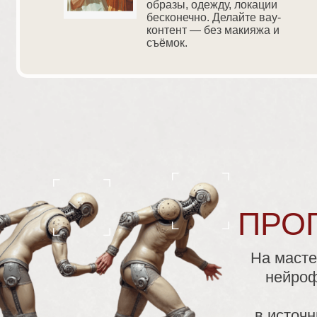
образы, одежду, локации
бесконечно. Делайте вау-
контент — без макияжа и
съёмок.
ПРО
На масте
нейроф
в источ