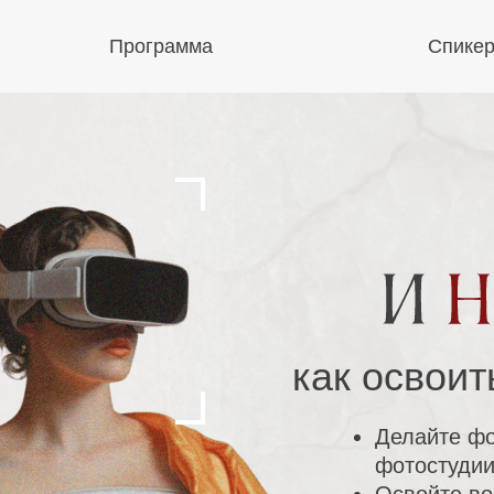
Программа
Спике
как освоит
Делайте фо
фотостуди