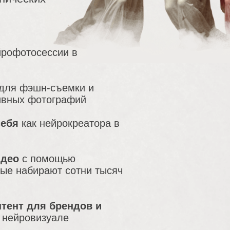
йрофотосессии в
для фэшн-съемки и
ивных фотографий
себя
как нейрокреатора в
идео
с помощью
рые набирают сотни тысяч
нтент для брендов и
 нейровизуале